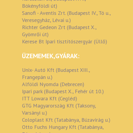
Bökényföldi út)
Sanofi - Aventis Zrt. (Budapest IV., Tó u.,
Veresegyház, Lévai u.)
Richter Gedeon Zrt (Budapest X.,
Gyömrői út)
Kerese Bt Ipari tisztítószergyár (Üllő)
ÜZEMEMEK,GYÁRAK:
Unix- Autó Kft (Budapest XIII.,
Frangepán u.)
Alföldi Nyomda (Debrecen)
Ipari park (Budapest X., Fehér út 10.)
ITT Lowara Kft (Cegléd)
GTG Magyarország Kft (Taksony,
Varsányi u.)
Coloplast Kft (Tatabánya, Búzavirág u.)
Otto Fuchs Hungary Kft (Tatabánya,