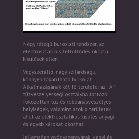
Négy rétegű burkolati rendszer, az
elektrosztatikus feltöltődés okozta
kisülések ellen.
Vegyszerálló, nagy szilárdságú,
könnyen takarítható burkolat.
Alkalmazásának két fő területe: az " A "
tűzveszélyességi osztályba tartozó
fokozottan tűz és robbanásveszélyes
helyiségek, valamint azok a területek
ahol az elektrosztatikus kisülés anyagi
és egyéb károkat okozhat.
Jellemzően gyógyszergyárak, vegyi és