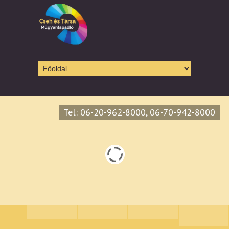
Tel:
06-20-962-8000
,
06-70-942-8000