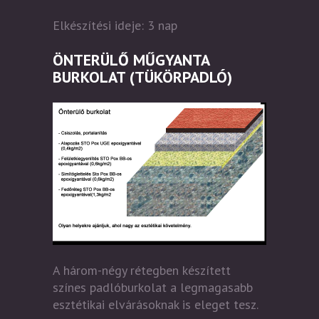
Elkészítési ideje: 3 nap
ÖNTERÜLŐ MŰGYANTA
BURKOLAT (TÜKÖRPADLÓ)
A három-négy rétegben készített
színes padlóburkolat a legmagasabb
esztétikai elvárásoknak is eleget tesz.