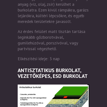
anyag (víz, olaj, zsír) kerülhet a
burkolatra. Ezen kívül rámpákra, garázs
lejárókra, kültéri lépcsőkre, és egyéb
meredek területekre javasolt.
Az érdes felület matt tisztán tartása
leginkább gőzborotvával,
gumilehúzóval, porszívóval, vagy
partvissal végezhető.
Elkészítési ideje: 3 nap
ANTISZTATIKUS BURKOLAT,
VEZETŐKÉPES, ESD BURKOLAT