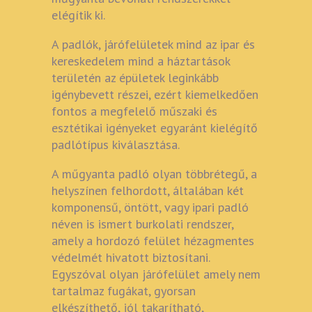
elégítik ki.
A padlók, járófelületek mind az ipar és
kereskedelem mind a háztartások
területén az épületek leginkább
igénybevett részei, ezért kiemelkedően
fontos a megfelelő műszaki és
esztétikai igényeket egyaránt kielégítő
padlótípus kiválasztása.
A műgyanta padló olyan többrétegű, a
helyszínen felhordott, általában két
komponensű, öntött, vagy ipari padló
néven is ismert burkolati rendszer,
amely a hordozó felület hézagmentes
védelmét hivatott biztosítani.
Egyszóval olyan járófelület amely nem
tartalmaz fugákat, gyorsan
elkészíthető, jól takarítható,