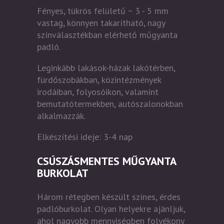
Fényes, tükrös felületű ~ 3 - 5 mm
vastag, könnyen takarítható, nagy
színválasztékban elérhető műgyanta
padló.
Leginkább lakások-házak lakótérben,
fürdőszobákban, közintézmények
irodáiban, folyosóikon, valamint
bemutatótermekben, autószalonokban
alkalmazzák.
Elkészítési ideje: 3-4 nap
CSÚSZÁSMENTES MŰGYANTA
BURKOLAT
Három rétegben készült színes, érdes
padlóburkolat. Olyan helyekre ajánljuk,
ahol nagyobb mennyiségben folyékony