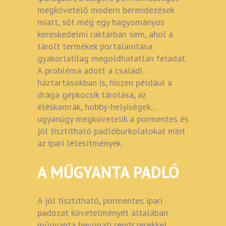
megkövetelő modern berendezések
miatt, sőt még egy hagyományos
kereskedelmi raktárban sem, ahol a
tárolt termékek portalanítása
gyakorlatilag megoldhatatlan feladat.
A probléma adott a családi
háztartásokban is, hiszen például a
drága gépkocsik tárolása, az
éléskamrák, hobby-helyiségek…
ugyanúgy megkövetelik a pormentes és
jól tisztítható padlóburkolatokat mint
az ipari létesítmények.
A MŰGYANTA PADLÓ
A jól tisztítható, pormentes ipari
padozat követelményét általában
műgyanta bevonati rendszerekkel