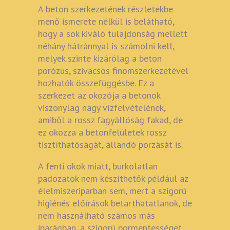
A beton szerkezetének részletekbe
menő ismerete nélkül is belátható,
hogy a sok kiváló tulajdonság mellett
néhány hátránnyal is számolni kell,
melyek szinte kizárólag a beton
porózus, szivacsos finomszerkezetével
hozhatók összefüggésbe. Ez a
szerkezet az okozója a betonok
viszonylag nagy vízfelvételének,
amiből a rossz fagyállóság fakad, de
ez okozza a betonfelületek rossz
tisztíthatóságát, állandó porzását is.
A fenti okok miatt, burkolatlan
padozatok nem készíthetők például az
élelmiszeriparban sem, mert a szigorú
higiénés előírások betarthatatlanok, de
nem használható számos más
iparágban, a szigorú pormentességet