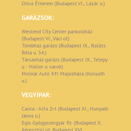
Oliva Étterem (Budapest VI., Lázár u.)
GARÁZSOK:
Westend City Center parkolóház
(Budapest VI., Váci út)
Tömbház garázs (Budapest IX., Balázs
Béla u. 34.)
Társasház garázs (Budapest IX., Telepy
u. - Haller u. sarok)
Molnár Autó Kft Majosháza (Kossuth
u.)
VEGYIPAR:
Caola - Alfa Zrt (Budapest XI., Hunyadi
János u.)
Egis Gyógyszergyár Rt. (Budapest X.
Keresztúri út, Budapest XVI.,