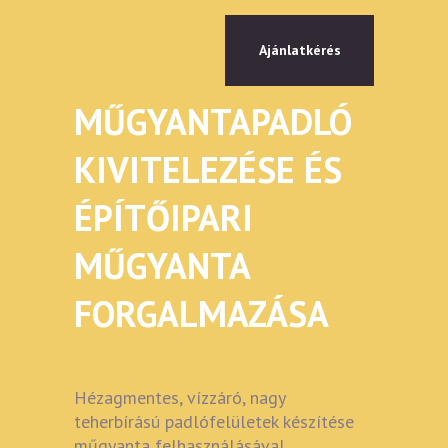
Ajánlatkérés
MŰGYANTAPADLÓ
KIVITELEZÉSE ÉS
ÉPÍTŐIPARI
MŰGYANTA
FORGALMAZÁSA
Hézagmentes, vízzáró, nagy
teherbírású padlófelületek készítése
műgyanta felhasználásával.