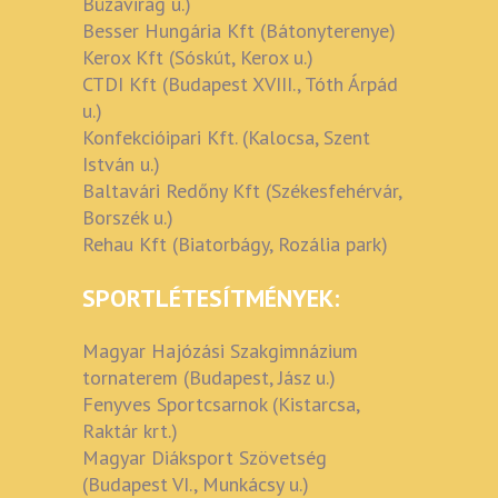
Búzavirág u.)
Besser Hungária Kft (Bátonyterenye)
Kerox Kft (Sóskút, Kerox u.)
CTDI Kft (Budapest XVIII., Tóth Árpád
u.)
Konfekcióipari Kft. (Kalocsa, Szent
István u.)
Baltavári Redőny Kft (Székesfehérvár,
Borszék u.)
Rehau Kft (Biatorbágy, Rozália park)
SPORTLÉTESÍTMÉNYEK:
Magyar Hajózási Szakgimnázium
tornaterem (Budapest, Jász u.)
Fenyves Sportcsarnok (Kistarcsa,
Raktár krt.)
Magyar Diáksport Szövetség
(Budapest VI., Munkácsy u.)